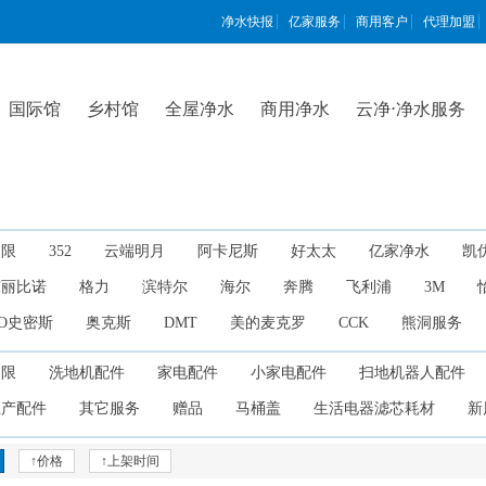
净水快报
亿家服务
商用客户
代理加盟
国际馆
乡村馆
全屋净水
商用净水
云净⋅净水服务
不限
352
云端明月
阿卡尼斯
好太太
亿家净水
凯
东丽比诺
格力
滨特尔
海尔
奔腾
飞利浦
3M
O史密斯
奥克斯
DMT
美的麦克罗
CCK
熊洞服务
不限
洗地机配件
家电配件
小家电配件
扫地机器人配件
生产配件
其它服务
赠品
马桶盖
生活电器滤芯耗材
新
↑价格
↑上架时间