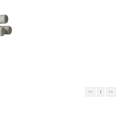
<<
1
>>