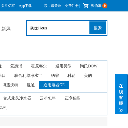
关注亿家
App下载
亲，请登录
免费注册
购物车
0
搜索
新风
优
爱惠浦
霍尼韦尔
通用类型
陶氏DOW
怡口
联合利华净水宝
纳霏
科勒
美的
博露沃特
世通
通用电器GE
台式龙头净水器
云净包年
云净智能
风机