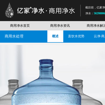
截目前，亿家净
净水：
5029800
无忧服务网络覆
无忧服务工程师
商用净水首页
商用净水资讯
商用净水解
商用净水设备：
商用水处理
概述
直饮水优势
云净⋅