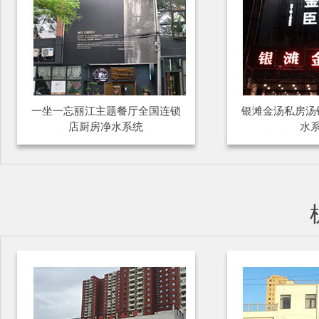
一坐一忘丽江主题餐厅全国连锁
银滩金汤私房汤
店厨房净水系统
水