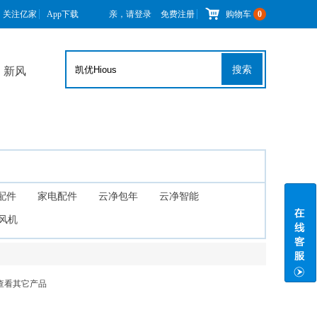
关注亿家
App下载
亲，请登录
免费注册
购物车
0
搜索
新风
配件
家电配件
云净包年
云净智能
风机
查看其它产品