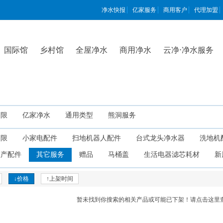
净水快报
亿家服务
商用客户
代理加盟
国际馆
乡村馆
全屋净水
商用净水
云净⋅净水服务
不限
亿家净水
通用类型
熊洞服务
不限
小家电配件
扫地机器人配件
台式龙头净水器
洗地机
生产配件
其它服务
赠品
马桶盖
生活电器滤芯耗材
新
↓价格
↑上架时间
暂未找到你搜索的相关产品或可能已下架！
请点击这里