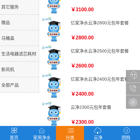
其它服务
￥3100.00
赠品
亿家净水云净2800元包年套餐
￥2800.00
马桶盖
亿家净水云净2500元包年套餐
生活电器滤芯耗材
￥2600.00
新风机
亿家净水云净2400元包年套餐
全部产品
￥2400.00
云净2300元包年套餐
￥2300.00
亿家净水云净2200元包年套餐
首页
家用净水
分类
云净
团购