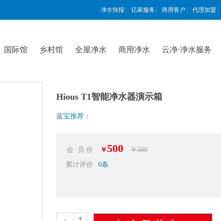
净水快报
亿家服务
商用客户
代理加盟
国际馆
乡村馆
全屋净水
商用净水
云净⋅净水服务
Hious T1智能净水器演示箱
蓝宝推荐：
500
会 员 价
￥
￥500
累计评价
0
条
＋