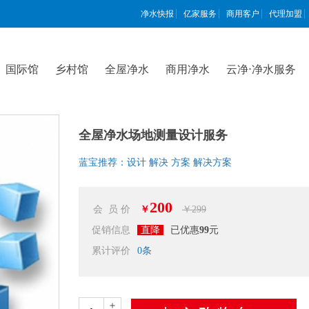
净水快报
亿家服务
商用客户
代理加盟
国际馆
乡村馆
全屋净水
商用净水
云净⋅净水服务
全屋净水场地测量设计服务
蓝宝推荐：设计 解决 方案 解决方案
200
会 员 价
￥
￥299
促销信息
直降
已优惠
99
元
累计评价
0
条
＋