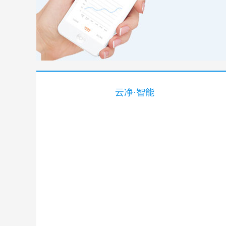
云净·智能
餐
汉斯希尔 1升/分净水套餐
出水值可见 德国品牌 高端品质
￥200