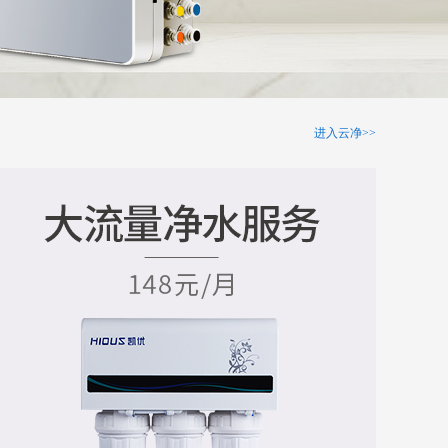
进入云净>>