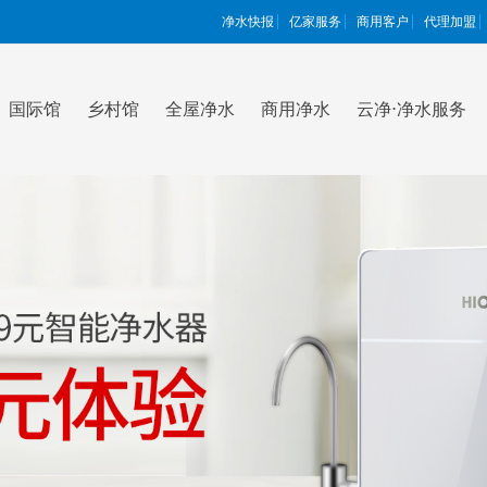
净水快报
亿家服务
商用客户
代理加盟
国际馆
乡村馆
全屋净水
商用净水
云净⋅净水服务