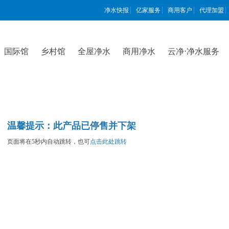
净水快报
亿家服务
商用客户
代理加盟
国际馆
乡村馆
全屋净水
商用净水
云净⋅净水服务
温馨提示：此产品已停售并下架
页面将在5秒内自动跳转，也可
点击此处跳转