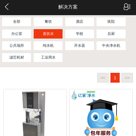
解决方案
全部
餐饮
酒店
医院
办公室
直饮水
学校
后厨
公共场所
纯水机
开水器
中央净水机
滤芯耗材
工业用水
<<
1
>>