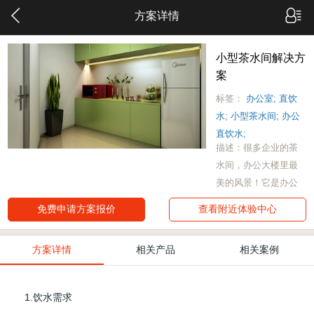
方案详情
小型茶水间解决方
案
标签：
办公室;
直饮
水;
小型茶水间;
办公
直饮水;
描述：很多企业的茶
水间，办公大楼里最
美的风景！它是办公
人性化的体现，是企
免费申请方案报价
查看附近体验中心
业软实力的展现，也
是让员工得到企业归
方案详情
相关产品
相关案例
属感和团队认同感的
地方。
1.饮水需求