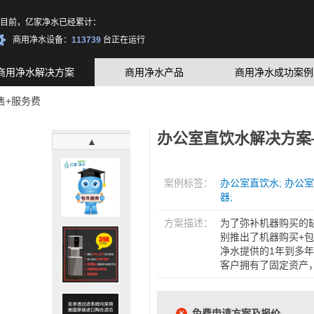
无忧服务网络覆盖城市：
222
个
目前，亿家净水已经累计：
无忧服务工程师：
10365
人
商用净水设备：
113739
台正在运行
商用净水解决方案
商用净水产品
商用净水成功案例
售+服务费
办公室直饮水解决方案
▲
案例标签：
办公室直饮水;
办公室
器;
方案描述：
为了弥补机器购买的
别推出了机器购买+
净水提供的1年到多
客户拥有了固定资产
免费申请方案及报价