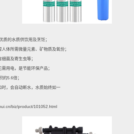
优质的水质供饮用及烹饪；
留人体所需微量元素、矿物质及氧份；
害细菌及寄生虫等；
无需用电，是节能环保产品；
积的
5.6
倍；
和时，会自动断水，水质始终如一
hui.cn/biz/product/101052.html