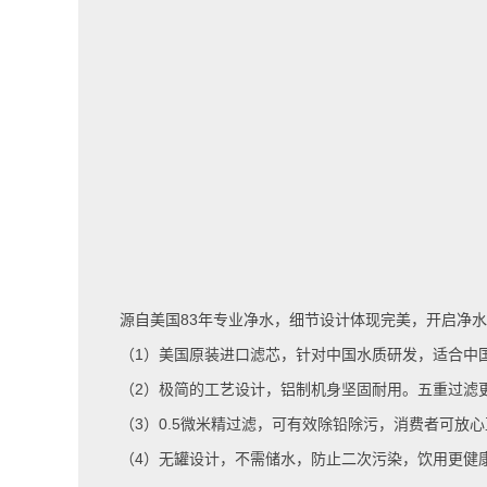
源自美国
83
年专业净水，细节设计体现完美，开启净水
（
1
）美国原装进口滤芯，针对中国水质研发，适合中
（
2
）极简的工艺设计，铝制机身坚固耐用。五重过滤
（
3
）
0.5
微米精过滤，可有效除铅除污，消费者可放心
（
4
）无罐设计，不需储水，防止二次污染，饮用更健