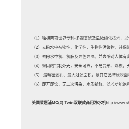
（
1
）独拥两项世界专利
-
多褶复滤及显微纯化技术，以
（
2
）去除水中杂物性、化学性、生物性污染物，并保
（
3
）去除水中氯、氯胺及异色异味。并去除对人体有
（
4
）坚固的铝制外壳，安全可靠，不易变形、爆裂。
（
5
） 最精密滤孔、最大过滤面积，是其它品牌滤膜面
（
6
）即开即饮，无二次污染，水质新鲜。滤芯功能饱
美国爱惠浦
MC(2) Twin
双联款商用净水机
http://www.s