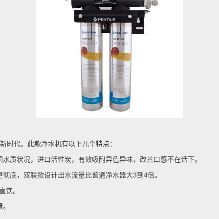
新时代。此款净水机有以下几个特点：
国水质状况，进口活性炭，有效吸附异色异味，改善口感不在话下。
更彻底，双联款设计出水流量比普通净水器大
3
到
4
倍。
直饮。
康。