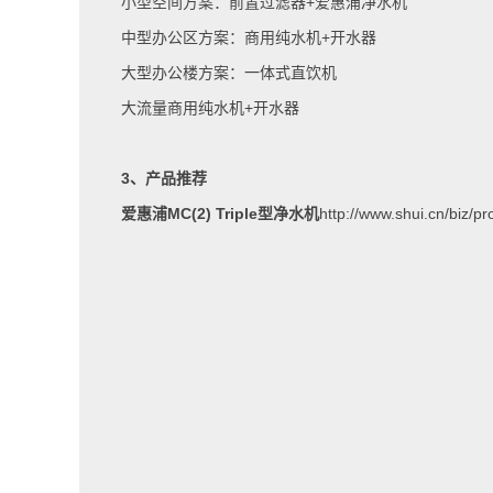
小型空间方案：前置过滤器
+
爱惠浦净水机
中型办公区方案：商用纯水机
+
开水器
大型办公楼方案：一体式直饮机
大流量商用纯水机
+
开水器
3
、产品推荐
爱惠浦
MC(2) Triple
型净水机
http://www.shui.cn/biz/p