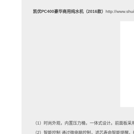
凯优
PC400
豪华商用纯水机（
2016
款）
http://www.shu
（
1
）时尚外观，内置压力桶，一体式设计。前面板采
（
2
）智能控制 通过微电脑控制，滤芯寿命智能提醒