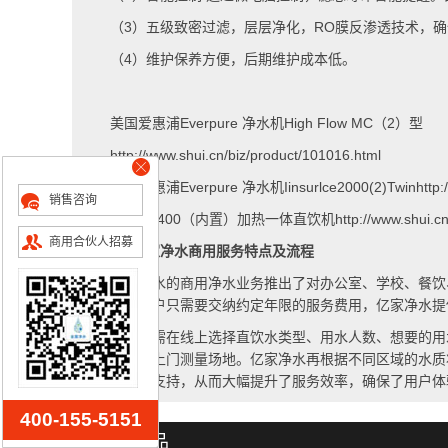
（
3
）五级致密过滤，层层净化，
RO
膜反渗透技术，确
（
4
）维护保养方便，后期维护成本低。
美国爱惠浦
Everpure
净水机
High Flow MC
（
2
）型
http://www.shui.cn/biz/product/101016.html
美国爱惠浦
Everpure
净水机
Iinsurlce2000(2)Twin
http
销售咨询
凯优
PC400
（内置）加热一体直饮机
http://www.shui.c
商用合伙人招募
4
、亿家净水商用服务特点及流程
亿家净水的商用净水业务推出了对办公室、学校、餐饮
赁模式，用户只需要交纳约定年限的服务费用，亿家净水提
用户只需在线上选择直饮水类型、用水人数、想要的用
专业工程师上门测量场地。亿家净水再根据不同区域的水质
调试、维护支持，从而大幅提升了服务效率，确保了用户体
400-155-5151
相关产品