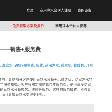
登录
商用净水合伙人注册
我的设备
免费获取方案及报价
商用净水合伙人招募
——销售+服务费
;
直饮水;
销售+服务费;
租赁;
商用净水;
纯水机;
管线机;
开水
缺陷，让这部分客户使用直饮水设备无后顾之忧，亿家净水特
包年服务模式。客户只需定期结算包年服务费，便可享受亿家
年的直饮水设备换芯、维修等服务。这样的服务模式，不仅让
，而且让喝直饮水变得更轻松。