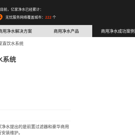
目前，亿家净水已经累计：
净水：
50298006
吨
无忧服务网络覆盖城市：
222
个
商用净水解决方案
商用净水产品
商用净水成功案例
无忧服务工程师：
10365
人
商用净水设备：
113736
台正在运行
室直饮水系统
水系统
家净水提出的是前置过滤器和豪华商用
行安装维护。