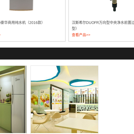
0豪华商用纯水机（2016款）
汉斯希尔DUOFR万向型中央净水前置过
型）
>
查看产品>>