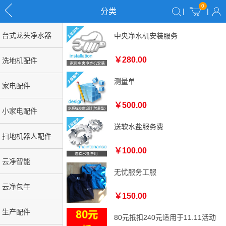
0
分类
|
|
台式龙头净水器
中央净水机安装服务
￥280.00
洗地机配件
测量单
家电配件
￥500.00
小家电配件
送软水盐服务费
扫地机器人配件
￥100.00
云净智能
无忧服务工服
云净包年
￥150.00
生产配件
80元抵扣240元适用于11.11活动