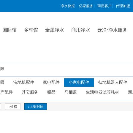
净水快报
亿家服务
商用客户
代理加盟
国际馆
乡村馆
全屋净水
商用净水
云净⋅净水服务
不限
不限
洗地机配件
家电配件
小家电配件
扫地机器人配件
生产配件
其它服务
赠品
马桶盖
生活电器滤芯耗材
新
↑价格
↓上架时间