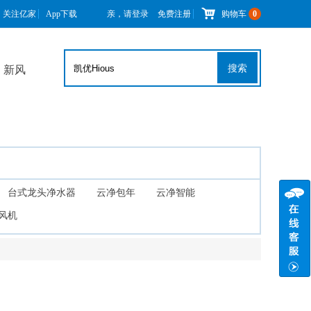
关注亿家
App下载
亲，请登录
免费注册
购物车
0
搜索
新风
台式龙头净水器
云净包年
云净智能
风机