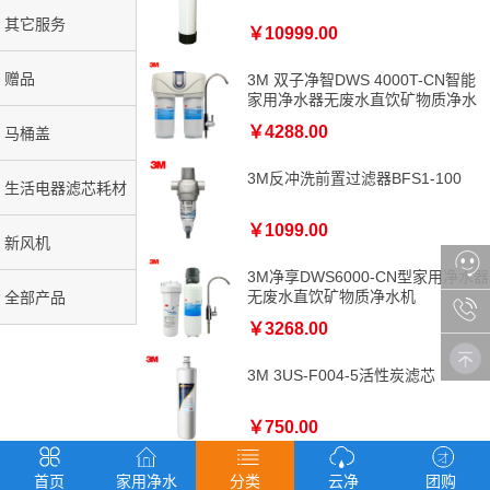
其它服务
￥10999.00
赠品
3M 双子净智DWS 4000T-CN智能
家用净水器无废水直饮矿物质净水
机
￥4288.00
马桶盖
3M反冲洗前置过滤器BFS1-100
生活电器滤芯耗材
￥1099.00
新风机
3M净享DWS6000-CN型家用净水器
无废水直饮矿物质净水机
全部产品
￥3268.00
3M 3US-F004-5活性炭滤芯
￥750.00
3M 净享6000-CN型 主滤芯适用于
首页
家用净水
分类
云净
团购