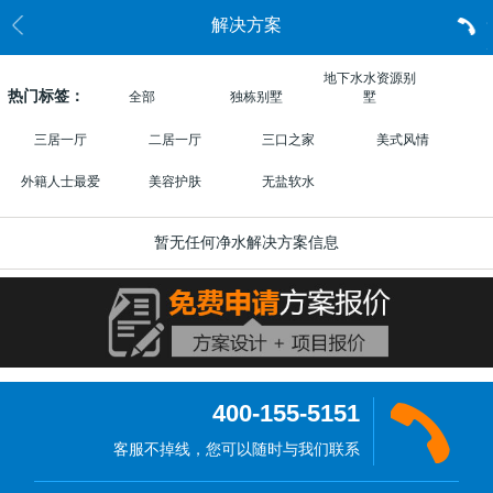
解决方案
地下水水资源别
热门标签：
全部
独栋别墅
墅
三居一厅
二居一厅
三口之家
美式风情
外籍人士最爱
美容护肤
无盐软水
暂无任何净水解决方案信息
400-155-5151
客服不掉线，您可以随时与我们联系