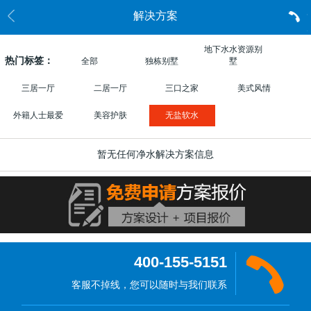
解决方案
地下水水资源别
热门标签：
全部
独栋别墅
墅
三居一厅
二居一厅
三口之家
美式风情
外籍人士最爱
美容护肤
无盐软水
暂无任何净水解决方案信息
400-155-5151
客服不掉线，您可以随时与我们联系