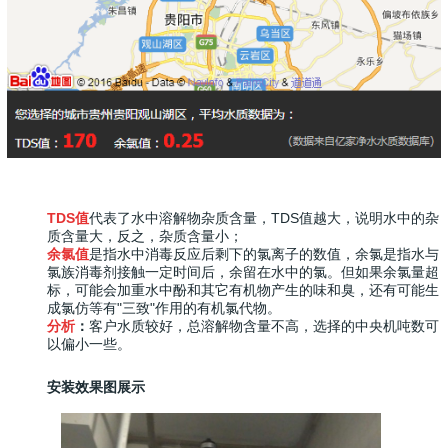
TDS值
代表了水中溶解物杂质含量，TDS值越大，说明水中的杂
质含量大，反之，杂质含量小；
余氯值
是指水中消毒反应后剩下的氯离子的数值，余氯是指水与
氯族消毒剂接触一定时间后，余留在水中的氯。但如果余氯量超
标，可能会加重水中酚和其它有机物产生的味和臭，还有可能生
成氯仿等有"三致"作用的有机氯代物。
分析
：
客户水质较好，总溶解物含量不高，选择的中央机吨数可
以偏小一些。
安装效果图展示