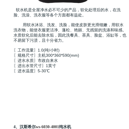
软水机是全屋净水必不可少的产品，软化处理后的水，在洗
脸、洗澡、洗衣服等各个方面都有益处。
用软水沐浴、洗发、洗脸，能使皮肤更光滑细嫩，用软水
洗衣物，能使衣服更洁净、蓬松、艳丽、无残留的洗涤和味感。
水质软化后能去除水垢，因此洗餐具、茶具、脸盆、浴缸等，也
不易留下污渍，且十分省力。
〖工作流量〗1.0(吨/小时)
〖规格尺寸〗主机300*360*590(mm)
〖进水水质〗市政自来水
〖进出水管尺寸〗1英寸
〖进水温度〗5-30℃
4、汉斯希尔
ws-6030-4001
纯水机