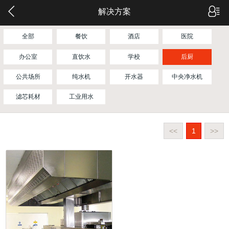
解决方案
全部
餐饮
酒店
医院
办公室
直饮水
学校
后厨
公共场所
纯水机
开水器
中央净水机
滤芯耗材
工业用水
<<
1
>>