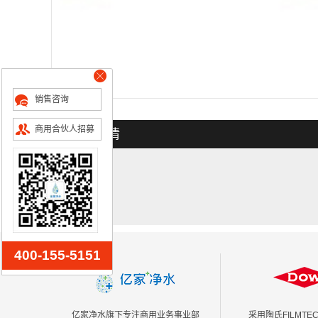
销售咨询
商用合伙人招募
产品详情
400-155-5151
亿家净水旗下专注商用业务事业部
采用陶氏FILMT