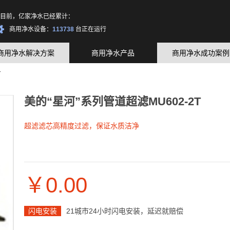
无忧服务网络覆盖城市：
222
个
目前，亿家净水已经累计：
无忧服务工程师：
10365
人
商用净水设备：
113738
台正在运行
商用净水解决方案
商用净水产品
商用净水成功案例
T
美的“星河”系列管道超滤MU602-2T
超滤滤芯高精度过滤，保证水质洁净
￥0.00
闪电安装
21城市24小时闪电安装，延迟就赔偿